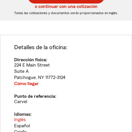
5
5
o continuar con una cotización
dígitos
dígitos
Todas las cotizaciones y documentos serán proporcionados en inglés.
Detalles de la oficina:
Dirección física:
224 E Main Street
Suite A
Patchogue
,
NY
11772-3124
Cómo llegar
Punto de referencia:
Carvel
Idiomas:
Inglés
Español