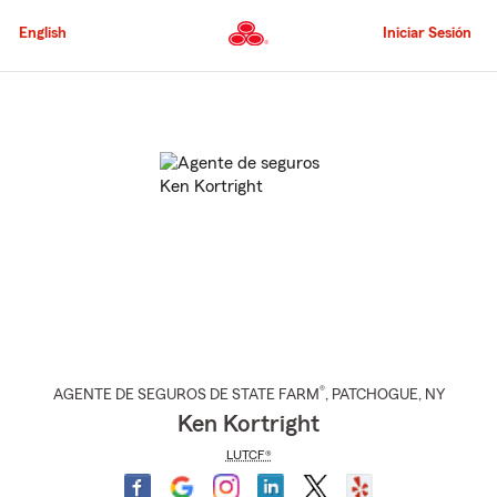
Pasar
al
English
Iniciar Sesión
contenido
principal
Comienzo
del
contenido
principal
®
AGENTE DE SEGUROS DE STATE FARM
,
PATCHOGUE
, NY
Ken Kortright
LUTCF®