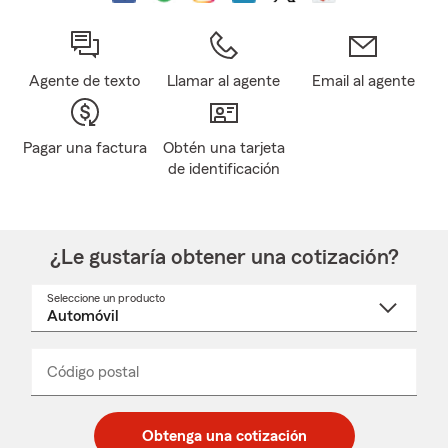
Agente de texto
Llamar al agente
Email al agente
Pagar una factura
Obtén una tarjeta
de identificación
¿Le gustaría obtener una cotización?
Seleccione un producto
Seleccione
un
nombre
de
producto
del
Código postal
Ingresa
Ingresa
_____
menú
un
un
desplegable
código
código
postal
postal
Obtenga una cotización
de
de