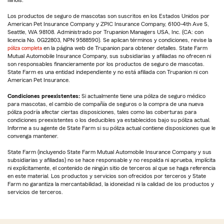
Illinois.
Los productos de seguro de mascotas son suscritos en los Estados Unidos por
American Pet Insurance Company y ZPIC Insurance Company, 6100-4th Ave S,
Seattle, WA 98108. Administrado por Trupanion Managers USA, Inc. (CA: con
licencia No. 0G22803, NPN 9588590). Se aplican términos y condiciones, revise la
póliza completa
en la página web de Trupanion para obtener detalles. State Farm
Mutual Automobile Insurance Company, sus subsidiarias y afiliadas no ofrecen ni
son responsables financieramente por los productos de seguro de mascotas.
State Farm es una entidad independiente y no está afiliada con Trupanion ni con
American Pet Insurance.
Condiciones preexistentes:
Si actualmente tiene una póliza de seguro médico
para mascotas, el cambio de compañía de seguros o la compra de una nueva
póliza podría afectar ciertas disposiciones, tales como las coberturas para
condiciones preexistentes o los deducibles ya establecidos bajo su póliza actual.
Informe a su agente de State Farm si su póliza actual contiene disposiciones que le
convenga mantener.
State Farm (incluyendo State Farm Mutual Automobile Insurance Company y sus
subsidiarias y afiliadas) no se hace responsable y no respalda ni aprueba, implícita
ni explícitamente, el contenido de ningún sitio de terceros al que se haga referencia
en este material. Los productos y servicios son ofrecidos por terceros y State
Farm no garantiza la mercantabilidad, la idoneidad ni la calidad de los productos y
servicios de terceros.